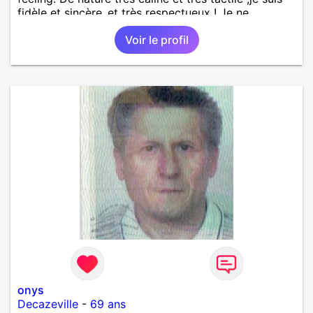
fidèle et sincère.,et très respectueux ! Je ne
supporte pas le mensonge.Rien ne vaut une vraie
Voir le profil
rencontre,pour échanger en toute simplicité,j'ai du
mal à prolonger des échanges virtuels Je suis plutôt
attiré par des femmes ayant la cinquantaine ,belles
dans leurs têtes et dans leurs corps. Féminines
naturellement ,sans fards ,ni excès A vous de jouer
Mesdames 😉
onys
Decazeville
-
69 ans