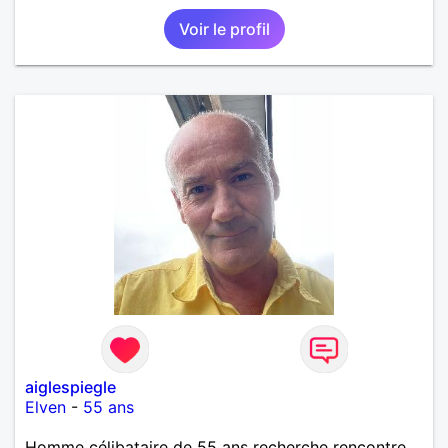
souhaitera partager ma vie . Bientôt en retraite a la
Voir le profil
fin de l 'année et libre de toute contrainte. Digne de
confiance à la femme qui voudras m 'en accorder
en toute sincérité. Pour le reste venez me découvrir
par un échange.
aiglespiegle
Elven
-
55 ans
Homme célibataire de 55 ans recherche rencontre