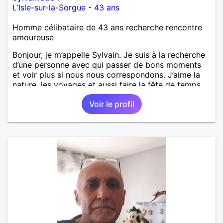
L'Isle-sur-la-Sorgue
-
43 ans
Homme célibataire de 43 ans recherche rencontre
amoureuse
Bonjour, je m’appelle Sylvain. Je suis à la recherche
d’une personne avec qui passer de bons moments
et voir plus si nous nous correspondons. J’aime la
nature, les voyages et aussi faire la fête de temps
en temps ;-)Je suis papa d’un petit garçon de 7 ans
Voir le profil
dont je m’occupe en garde alternée. J’aime à peu
près tous les styles de musique. (Oui je suis pas
trop fan de Jul). Je fais du sport pour garder la
forme et plutôt agréable à regarder. (Enfin je le
pense en tout cas 😂)