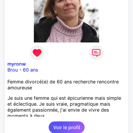
myronw
Brou
-
60 ans
Femme divorcé(e) de 60 ans recherche rencontre
amoureuse
Je suis une femme qui est épicurienne mais simple
et éclectique. Je suis vraie, pragmatique mais
également passionnée, j'ai envie de vivre des
moments à deux.
Voir le profil