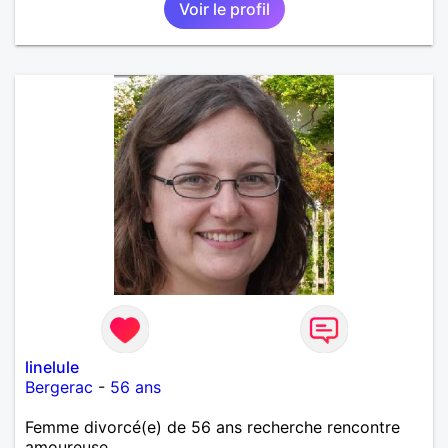
Voir le profil
linelule
Bergerac
-
56 ans
Femme divorcé(e) de 56 ans recherche rencontre
amoureuse