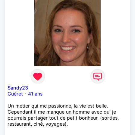
Sandy23
Guéret
-
41 ans
Un métier qui me passionne, la vie est belle.
Cependant il me manque un homme avec qui je
pourrais partager tout ce petit bonheur, (sorties,
restaurant, ciné, voyages).