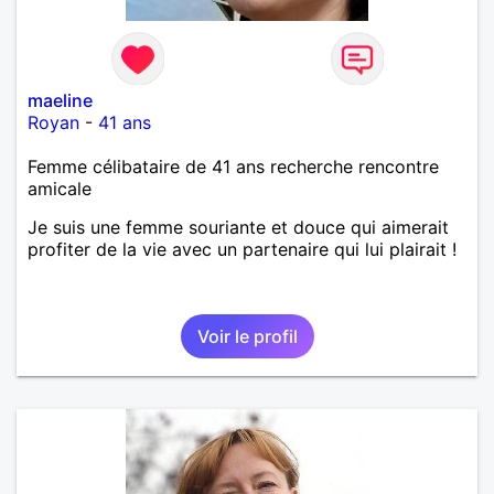
maeline
Royan
-
41 ans
Femme célibataire de 41 ans recherche rencontre
amicale
Je suis une femme souriante et douce qui aimerait
profiter de la vie avec un partenaire qui lui plairait !
Voir le profil