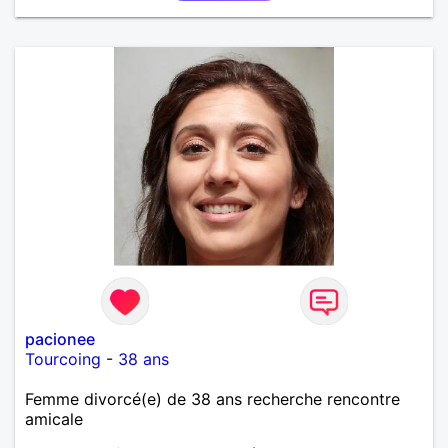
pacionee
Tourcoing
-
38 ans
Femme divorcé(e) de 38 ans recherche rencontre
amicale