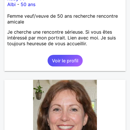
Albi
-
50 ans
Femme veuf/veuve de 50 ans recherche rencontre
amicale
Je cherche une rencontre sérieuse. Si vous êtes
intéressé par mon portrait. Lien avec moi. Je suis
toujours heureuse de vous accueillir.
Voir le profil