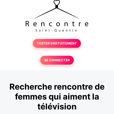
TESTER GRATUITEMENT
SE CONNECTER
Recherche rencontre de
femmes qui aiment la
télévision