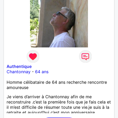
Authentique
Chantonnay
-
64 ans
Homme célibataire de 64 ans recherche rencontre
amoureuse
Je viens d’arriver à Chantonnay afin de me
reconstruire .c’est la première fois que je fais cela et
il m’est difficile de résumer toute une vie.je suis à la
retraite et aujourd’hui c’est mon anniversaire
!J’aimerais rencontrer quelqu’un qui partage les