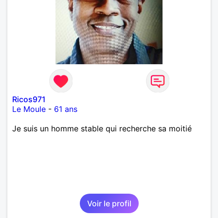
Ricos971
Le Moule
-
61 ans
Je suis un homme stable qui recherche sa moitié
Voir le profil