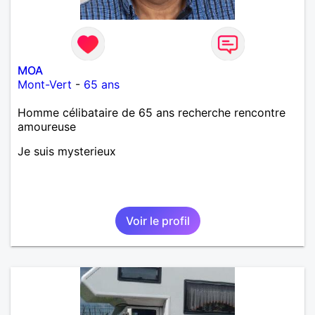
MOA
Mont-Vert
-
65 ans
Homme célibataire de 65 ans recherche rencontre
amoureuse
Je suis mysterieux
Voir le profil