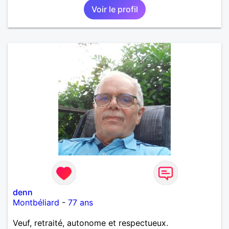
Voir le profil
mêmes valeurs qui font de quelqu’un un être humain
denn
Montbéliard
-
77 ans
Veuf, retraité, autonome et respectueux.