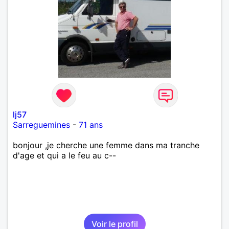
lj57
Sarreguemines
-
71 ans
bonjour ,je cherche une femme dans ma tranche
d'age et qui a le feu au c--
Voir le profil