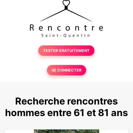
TESTER GRATUITEMENT
SE CONNECTER
Recherche rencontres
hommes entre 61 et 81 ans