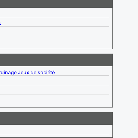
s
rdinage
Jeux de société