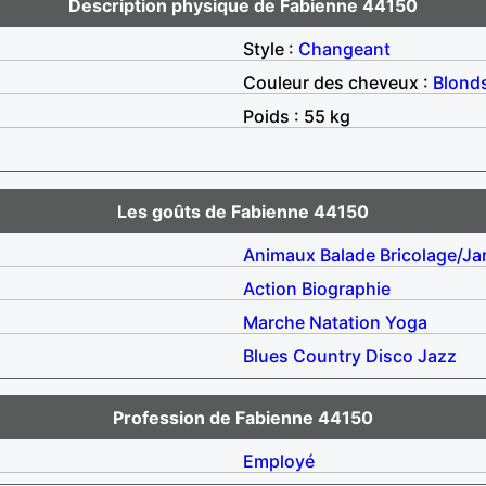
Description physique de Fabienne 44150
Style :
Changeant
Couleur des cheveux :
Blond
Poids : 55 kg
Les goûts de Fabienne 44150
Animaux
Balade
Bricolage/Ja
Action
Biographie
Marche
Natation
Yoga
Blues
Country
Disco
Jazz
Profession de Fabienne 44150
Employé