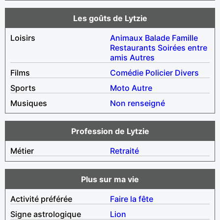
Les goûts de Lytzie
Loisirs
Animaux
Balade
Famille
Restaurants
Soirées entre
amis
Autres
Films
Comédie
Policier
Divers
Sports
Moto
Autre
Musiques
Non renseigné
Profession de Lytzie
Métier
Retraité
Plus sur ma vie
Activité préférée
Faire la fête
Signe astrologique
Lion