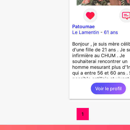
Patoumae
Le Lamentin
-
61 ans
Bonjour , je suis mère céli
d'une fille de 21 ans . Je s
infirmière au CHUM . Je
souhaiterai rencontrer un
homme mesurant plus d'1
qui a entre 56 et 60 ans . 
possible antillais et vivant
Madinina . J'aime bien les
Voir le profil
balades et prendre un bai
mer de temps en temps . l
sorties ciné-restos sont u
activités que je préfère et
les petits voyages .
1