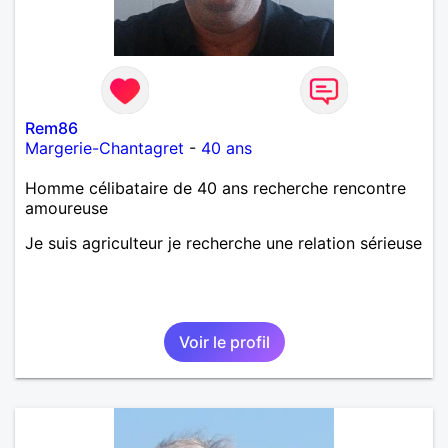
Rem86
Margerie-Chantagret
-
40 ans
Homme célibataire de 40 ans recherche rencontre
amoureuse
Je suis agriculteur je recherche une relation sérieuse
Voir le profil