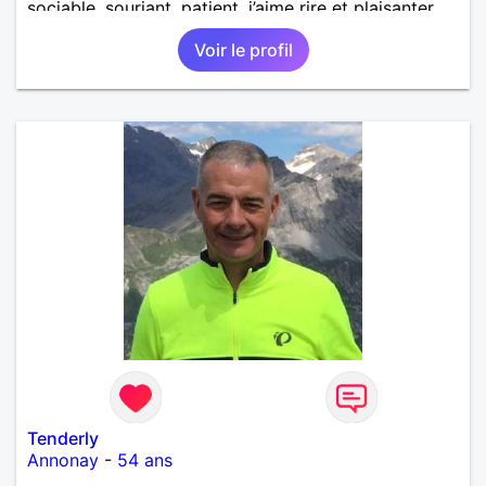
sociable, souriant, patient, j’aime rire et plaisanter..
Voir le profil
Tenderly
Annonay
-
54 ans