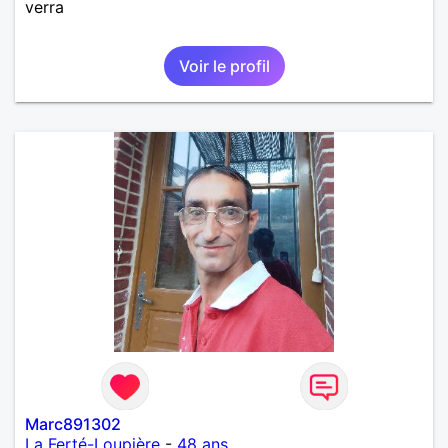
verra
Voir le profil
Marc891302
La Ferté-Loupière
-
48 ans