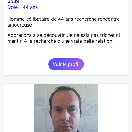
bb39
Dole
-
44 ans
Homme célibataire de 44 ans recherche rencontre
amoureuse
Apprenons à se découvrir. Je ne sais pas tricher ni
mentir. À la recherche d'une vraie belle relation
Voir le profil