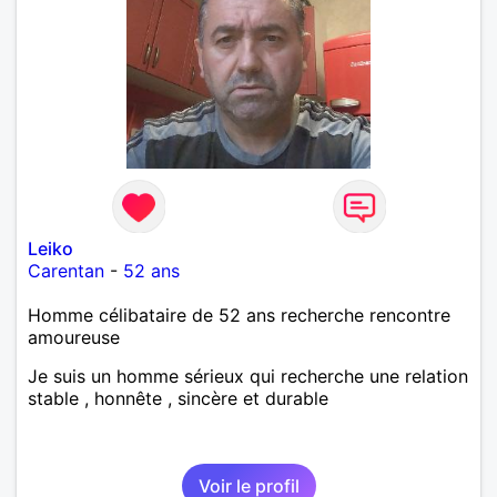
Leiko
Carentan
-
52 ans
Homme célibataire de 52 ans recherche rencontre
amoureuse
Je suis un homme sérieux qui recherche une relation
stable , honnête , sincère et durable
Voir le profil