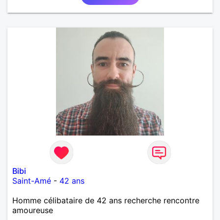
Bibi
Saint-Amé
-
42 ans
Homme célibataire de 42 ans recherche rencontre
amoureuse